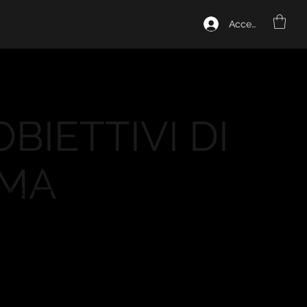
Accedi
OBIETTIVI DI
MA
biettivi ambiziosi nel mondo dell'orologeria.
e è quella di creare orologi di alta qualità
ganza, precisione e stile.
sa attenzione ai dettagli e un'incessante
llenza, ci impegniamo a offrire ai nostri clienti
ca e insostituibile.
a passione per l'arte orologiera e dalla
are costantemente i nostri limiti, combinando
ovazione per creare segnatempo che si