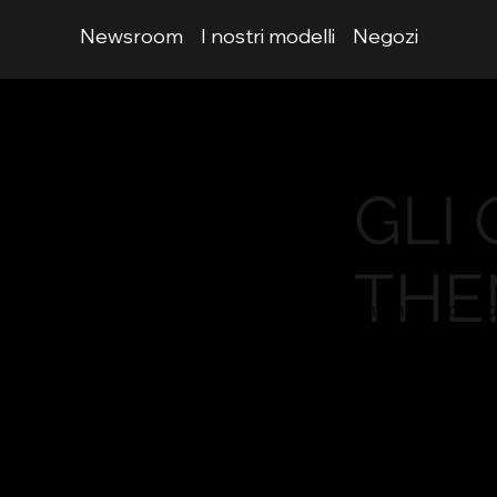
Newsroom
I nostri modelli
Negozi
GLI 
THE
​Thema si pone o
La nostra mission
che incarnino ele
Con una meticolo
ricerca dell'ecce
un'esperienza uni
Siamo mossi dall
volontà di super
dedizione e inn