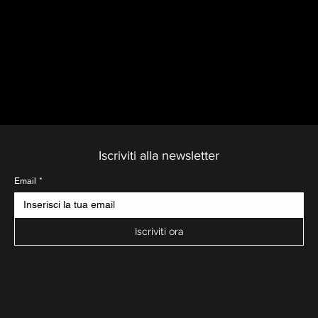
CONSEG
CONFEZI
GARANZ
NA
ONE
IA
GRATUIT
PREMIUM
DI 2
A
ANNI
Iscriviti alla newsletter
Email
*
Iscriviti ora